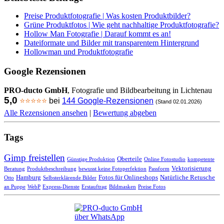
Preise Produktfotografie | Was kosten Produktbilder?
Grüne Produktfotos | Wie geht nachhaltige Produktfotografie?
Hollow Man Fotografie | Darauf kommt es an!
Dateiformate und Bilder mit transparentem Hintergrund
Hollowman und Produktfotografie
Google Rezensionen
PRO-ducto GmbH
, Fotografie und Bildbearbeitung in Lichtenau
5,0
⭐⭐⭐⭐⭐
bei
144 Google-Rezensionen
(Stand 02.01.2026)
Alle Rezensionen ansehen
|
Bewertung abgeben
Tags
Gimp freistellen
Oberteile
Günstige Produktion
Online Fotostudio
kompetente
Vektorisierung
Beratung
Produktbeschreibung
bewusst keine Fotoperfektion
Passform
Hamburg
Fotos für Onlineshops
Natürliche Retusche
Otto
Selbsterklärende Bilder
an Puppe
WebP
Express-Dienste
Erstauftrag
Bildmasken
Preise Fotos