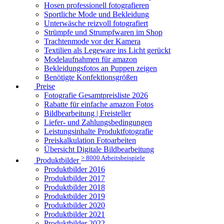
Hosen professionell fotografieren
Sportliche Mode und Bekleidung
Unterwäsche reizvoll fotografiert
Strümpfe und Strumpfwaren im Shop
Trachtenmode vor der Kamera
Textilien als Legeware ins Licht gerückt
Modelaufnahmen für amazon
Bekleidungsfotos an Puppen zeigen
Benötigte Konfektionsgrößen
Preise
Fotografie Gesamtpreisliste 2026
Rabatte für einfache amazon Fotos
Bildbearbeitung | Freisteller
Liefer- und Zahlungsbedingungen
Leistungsinhalte Produktfotografie
Preiskalkulation Fotoarbeiten
Übersicht Digitale Bildbearbeitung
> 8000 Arbeitsbeispiele
Produktbilder
Produktbilder 2016
Produktbilder 2017
Produktbilder 2018
Produktbilder 2019
Produktbilder 2020
Produktbilder 2021
Produktbilder 2022