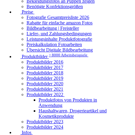
Bekleidungsfotos an Puppen zeigen
Benötigte Konfektionsgrößen
Preise
Fotografie Gesamtpreisliste 2026
Rabatte für einfache amazon Fotos
Bildbearbeitung | Freisteller
Liefer- und Zahlungsbedingungen
Leistungsinhalte Produktfotografie
Preiskalkulation Fotoarbeiten
Übersicht Digitale Bildbearbeitung
> 8000 Arbeitsbeispiele
Produktbilder
Produktbilder 2016
Produktbilder 2017
Produktbilder 2018
Produktbilder 2019
Produktbilder 2020
Produktbilder 2021
Produktbilder 2022
Produktfotos von Produkten in
Anwendung
Haushaltwaren, Drogerieartikel und
Kosmetikprodukte
Produktbilder 2023
Produktbilder 2024
Infos