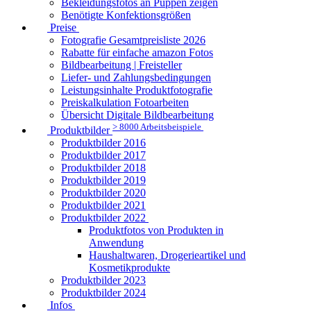
Bekleidungsfotos an Puppen zeigen
Benötigte Konfektionsgrößen
Preise
Fotografie Gesamtpreisliste 2026
Rabatte für einfache amazon Fotos
Bildbearbeitung | Freisteller
Liefer- und Zahlungsbedingungen
Leistungsinhalte Produktfotografie
Preiskalkulation Fotoarbeiten
Übersicht Digitale Bildbearbeitung
> 8000 Arbeitsbeispiele
Produktbilder
Produktbilder 2016
Produktbilder 2017
Produktbilder 2018
Produktbilder 2019
Produktbilder 2020
Produktbilder 2021
Produktbilder 2022
Produktfotos von Produkten in
Anwendung
Haushaltwaren, Drogerieartikel und
Kosmetikprodukte
Produktbilder 2023
Produktbilder 2024
Infos