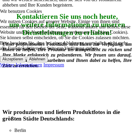
abheben und Ihre Kunden begeistern.
Wir benutzen Cookies
Kontaktieren Sie uns noch heute,
Wir nutzen Cookies auf unserer Website. Einige von ihnen sind
um weitere Informationen zu unseren
essenziell für den Betrieb der Seite, während andere uns helfen, diese
Dienstleistungen zu erhalten!
Website und die Nutzererfahrung zu verbessern (Tracking Cookies).
Sie können selbst entscheiden, ob Sie die Cookies zulassen möchten.
Bitte beachten Sie, dass bei einer Ablehnung womöglich nicht mehr
Unser professionelles Fotostudio steht Ihnen zur Verfügung, um
alle Funktionalitäten der Seite zur Verfügung stehen.
Ihnen zu helfen, Ihre Produkte ins Rampenlicht zu rücken und
Ihre Marke erfolgreich zu präsentieren. Wir freuen uns darauf,
Akzeptieren
Ablehnen
mit Ihnen zusammenzuarbeiten und Ihnen dabei zu helfen, Ihre
Weitere Informationen
Impressum
Ziele zu erreichen.
Wir produzieren und liefern Produktfotos in die
größten Städte Deutschlands:
Berlin