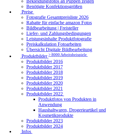
Bekleidungsfotos an Puppen zeigen
Benötigte Konfektionsgrößen
Preise
Fotografie Gesamtpreisliste 2026
Rabatte für einfache amazon Fotos
Bildbearbeitung | Freisteller
Liefer- und Zahlungsbedingungen
Leistungsinhalte Produktfotografie
Preiskalkulation Fotoarbeiten
Übersicht Digitale Bildbearbeitung
> 8000 Arbeitsbeispiele
Produktbilder
Produktbilder 2016
Produktbilder 2017
Produktbilder 2018
Produktbilder 2019
Produktbilder 2020
Produktbilder 2021
Produktbilder 2022
Produktfotos von Produkten in
Anwendung
Haushaltwaren, Drogerieartikel und
Kosmetikprodukte
Produktbilder 2023
Produktbilder 2024
Infos