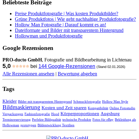
Beliebteste Beiträge
Preise Produktfotografie | Was kosten Produktbilder?
Grüne Produktfotos | Wie geht nachhaltige Produktfotografie?
Hollow Man Fotografie | Darauf kommt es an!
Dateiformate und Bilder mit transparentem Hintergrund
Hollowman und Produktfotografie
Google Rezensionen
PRO-ducto GmbH
, Fotografie und Bildbearbeitung in Lichtenau
5,0
⭐⭐⭐⭐⭐
bei
144 Google-Rezensionen
(Stand 02.01.2026)
Alle Rezensionen ansehen
|
Bewertung abgeben
Tags
Kleider
Bilder mit transparentem Hintergrund
Schmuckfotografie
Hollow Man Style
Bildmaskierung
Kosten und Zeit sparen
Kompatibilität
Online Fotostudio
Körperproportionen
Augsburg
Verpackungen
Fashionfotografie
Hood
Terminreservierung
Perfekte Bildqualität
technische Produkte
Fotos für eBay
Bekleidung als
Hollowman
prototypen
Bildentwicklung Textilien