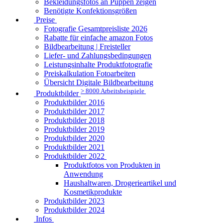
Bekleidungsfotos an Puppen zeigen
Benötigte Konfektionsgrößen
Preise
Fotografie Gesamtpreisliste 2026
Rabatte für einfache amazon Fotos
Bildbearbeitung | Freisteller
Liefer- und Zahlungsbedingungen
Leistungsinhalte Produktfotografie
Preiskalkulation Fotoarbeiten
Übersicht Digitale Bildbearbeitung
> 8000 Arbeitsbeispiele
Produktbilder
Produktbilder 2016
Produktbilder 2017
Produktbilder 2018
Produktbilder 2019
Produktbilder 2020
Produktbilder 2021
Produktbilder 2022
Produktfotos von Produkten in
Anwendung
Haushaltwaren, Drogerieartikel und
Kosmetikprodukte
Produktbilder 2023
Produktbilder 2024
Infos