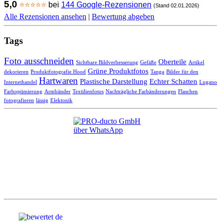
5,0
⭐⭐⭐⭐⭐
bei
144 Google-Rezensionen
(Stand 02.01.2026)
Alle Rezensionen ansehen
|
Bewertung abgeben
Tags
Foto ausschneiden
Oberteile
Sichtbare Bildverbesserung
Gefäße
Artikel
Grüne Produktfotos
dekorieren
Produktfotografie Hood
Tanga
Bilder für den
Hartwaren
Plastische Darstellung
Echter Schatten
Internethandel
Lugano
Farboptimierung
Armbänder
Textilienfotos
Nachträgliche Farbänderungen
Flaschen
fotografieren
lässig
Elektonik