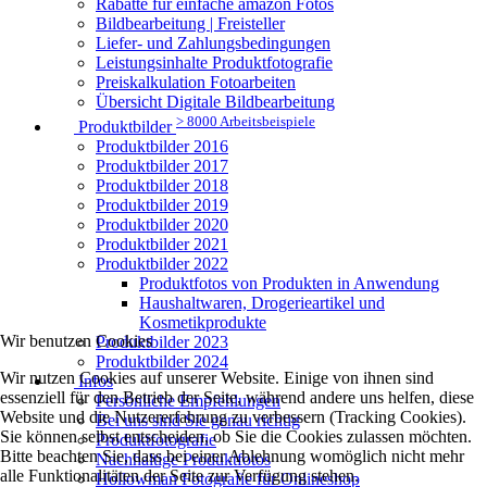
Rabatte für einfache amazon Fotos
Bildbearbeitung | Freisteller
Liefer- und Zahlungsbedingungen
Leistungsinhalte Produktfotografie
Preiskalkulation Fotoarbeiten
Übersicht Digitale Bildbearbeitung
> 8000 Arbeitsbeispiele
Produktbilder
Produktbilder 2016
Produktbilder 2017
Produktbilder 2018
Produktbilder 2019
Produktbilder 2020
Produktbilder 2021
Produktbilder 2022
Produktfotos von Produkten in Anwendung
Haushaltwaren, Drogerieartikel und
Kosmetikprodukte
Wir benutzen Cookies
Produktbilder 2023
Produktbilder 2024
Wir nutzen Cookies auf unserer Website. Einige von ihnen sind
Infos
essenziell für den Betrieb der Seite, während andere uns helfen, diese
Persönliche Empfehlungen
Website und die Nutzererfahrung zu verbessern (Tracking Cookies).
Bei uns sind Sie genau richtig
Sie können selbst entscheiden, ob Sie die Cookies zulassen möchten.
Produktfotografie
Bitte beachten Sie, dass bei einer Ablehnung womöglich nicht mehr
Nachhaltige Produktfotos
alle Funktionalitäten der Seite zur Verfügung stehen.
Hollowman Fotografie für Onlineshop