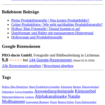
Beliebteste Beiträge
Preise Produktfotografie | Was kosten Produktbilder?
Grüne Produktfotos | Wie geht nachhaltige Produktfotografie?
Hollow Man Fotografie | Darauf kommt es an!
Dateiformate und Bilder mit transparentem Hintergrund
Hollowman und Produktfotografie
Google Rezensionen
PRO-ducto GmbH
, Fotografie und Bildbearbeitung in Lichtenau
5,0
⭐⭐⭐⭐⭐
bei
144 Google-Rezensionen
(Stand 02.01.2026)
Alle Rezensionen ansehen
|
Bewertung abgeben
Tags
Hollow Man Modefotos
Wann Produktfotos bestellen
Arbeitszeit
Backen
Klärungsbedarf
Anwendungsbeispiele
Kleinmöbel
Onlineshop
Logos freistellen
Alphakanalmaske
Natalie
Weiterempfehlungen
Laptops
Moßhammer
kompetente Beratung
Dosen
Bessere Farben
Fotos Elektroartikel