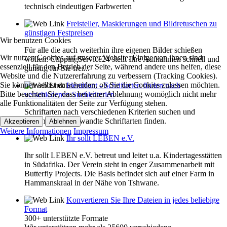
technisch eindeutigen Farbwerten
Freisteller, Maskierungen und Bildretuschen zu
günstigen Festpreisen
Wir benutzen Cookies
Für alle die auch weiterhin ihre eigenen Bilder schießen
Wir nutzen Cookies auf unserer Website. Einige von ihnen sind
wollen: ClippingService24 stellt Ihre Aufnahmen schnell und
essenziell für den Betrieb der Seite, während andere uns helfen, diese
günstig für Sie frei...
Website und die Nutzererfahrung zu verbessern (Tracking Cookies).
Sie können selbst entscheiden, ob Sie die Cookies zulassen möchten.
Identifont - Schriftarten finden nach
Bitte beachten Sie, dass bei einer Ablehnung womöglich nicht mehr
verschiedenen Suchkriterien
alle Funktionalitäten der Seite zur Verfügung stehen.
Schriftarten nach verschiedenen Kriterien suchen und
passende und verwandte Schriftarten finden.
Akzeptieren
Ablehnen
Weitere Informationen
Impressum
Ihr sollt LEBEN e.V.
Ihr sollt LEBEN e.V. betreut und leitet u.a. Kindertagesstätten
in Südafrika. Der Verein steht in enger Zusammenarbeit mit
Butterfly Projects. Die Basis befindet sich auf einer Farm in
Hammanskraal in der Nähe von Tshwane.
Konvertieren Sie Ihre Dateien in jedes beliebige
Format
300+ unterstützte Formate