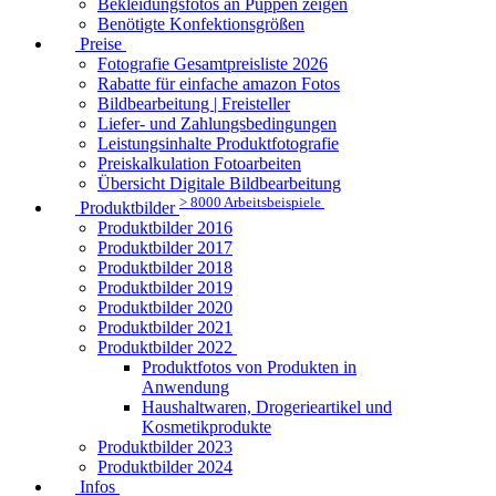
Bekleidungsfotos an Puppen zeigen
Benötigte Konfektionsgrößen
Preise
Fotografie Gesamtpreisliste 2026
Rabatte für einfache amazon Fotos
Bildbearbeitung | Freisteller
Liefer- und Zahlungsbedingungen
Leistungsinhalte Produktfotografie
Preiskalkulation Fotoarbeiten
Übersicht Digitale Bildbearbeitung
> 8000 Arbeitsbeispiele
Produktbilder
Produktbilder 2016
Produktbilder 2017
Produktbilder 2018
Produktbilder 2019
Produktbilder 2020
Produktbilder 2021
Produktbilder 2022
Produktfotos von Produkten in
Anwendung
Haushaltwaren, Drogerieartikel und
Kosmetikprodukte
Produktbilder 2023
Produktbilder 2024
Infos