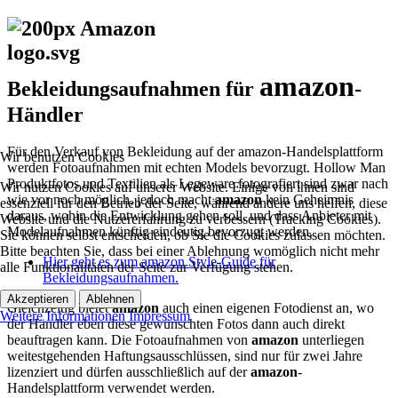
amazon
Bekleidungsaufnahmen für
-
Händler
Für den Verkauf von Bekleidung auf der amazon-Handelsplattform
Wir benutzen Cookies
werden Fotoaufnahmen mit echten Models bevorzugt. Hollow Man
Produktfotos und Textilien als Legeware fotografiert sind zwar nach
Wir nutzen Cookies auf unserer Website. Einige von ihnen sind
wie vor noch möglich, jedoch macht
amazon
kein Geheimnis
essenziell für den Betrieb der Seite, während andere uns helfen, diese
daraus, wohin die Entwicklung gehen soll, und dass Anbieter mit
Website und die Nutzererfahrung zu verbessern (Tracking Cookies).
Modelaufnahmen künftig eindeutig bevorzugt werden.
Sie können selbst entscheiden, ob Sie die Cookies zulassen möchten.
Bitte beachten Sie, dass bei einer Ablehnung womöglich nicht mehr
Hier geht es zum amazon Style-Guide für
alle Funktionalitäten der Seite zur Verfügung stehen.
Bekleidungsaufnahmen.
Akzeptieren
Ablehnen
Gleichzeitig bietet
amazon
auch einen eigenen Fotodienst an, wo
Weitere Informationen
Impressum
der Händler eben diese gewünschten Fotos dann auch direkt
beauftragen kann. Die Fotoaufnahmen von
amazon
unterliegen
weitestgehenden Haftungsausschlüssen, sind nur für zwei Jahre
lizenziert und dürfen ausschließlich auf der
amazon
-
Handelsplattform verwendet werden.