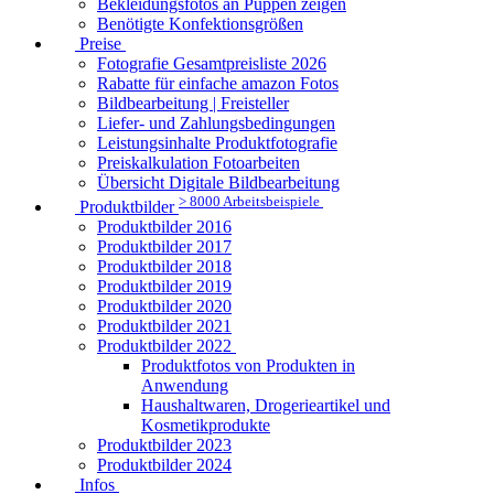
Bekleidungsfotos an Puppen zeigen
Benötigte Konfektionsgrößen
Preise
Fotografie Gesamtpreisliste 2026
Rabatte für einfache amazon Fotos
Bildbearbeitung | Freisteller
Liefer- und Zahlungsbedingungen
Leistungsinhalte Produktfotografie
Preiskalkulation Fotoarbeiten
Übersicht Digitale Bildbearbeitung
> 8000 Arbeitsbeispiele
Produktbilder
Produktbilder 2016
Produktbilder 2017
Produktbilder 2018
Produktbilder 2019
Produktbilder 2020
Produktbilder 2021
Produktbilder 2022
Produktfotos von Produkten in
Anwendung
Haushaltwaren, Drogerieartikel und
Kosmetikprodukte
Produktbilder 2023
Produktbilder 2024
Infos