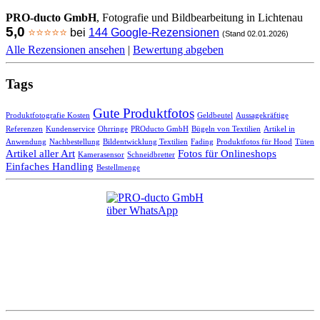
PRO-ducto GmbH
, Fotografie und Bildbearbeitung in Lichtenau
5,0
⭐⭐⭐⭐⭐
bei
144 Google-Rezensionen
(Stand 02.01.2026)
Alle Rezensionen ansehen
|
Bewertung abgeben
Tags
Gute Produktfotos
Produktfotografie Kosten
Geldbeutel
Aussagekräftige
Referenzen
Kundenservice
Ohrringe
PROducto GmbH
Bügeln von Textilien
Artikel in
Anwendung
Nachbestellung
Bildentwicklung Textilien
Fading
Produktfotos für Hood
Tüten
Artikel aller Art
Fotos für Onlineshops
Kamerasensor
Schneidbretter
Einfaches Handling
Bestellmenge