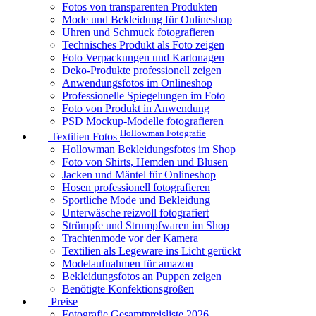
Fotos von transparenten Produkten
Mode und Bekleidung für Onlineshop
Uhren und Schmuck fotografieren
Technisches Produkt als Foto zeigen
Foto Verpackungen und Kartonagen
Deko-Produkte professionell zeigen
Anwendungsfotos im Onlineshop
Professionelle Spiegelungen im Foto
Foto von Produkt in Anwendung
PSD Mockup-Modelle fotografieren
Hollowman Fotografie
Textilien Fotos
Hollowman Bekleidungsfotos im Shop
Foto von Shirts, Hemden und Blusen
Jacken und Mäntel für Onlineshop
Hosen professionell fotografieren
Sportliche Mode und Bekleidung
Unterwäsche reizvoll fotografiert
Strümpfe und Strumpfwaren im Shop
Trachtenmode vor der Kamera
Textilien als Legeware ins Licht gerückt
Modelaufnahmen für amazon
Bekleidungsfotos an Puppen zeigen
Benötigte Konfektionsgrößen
Preise
Fotografie Gesamtpreisliste 2026