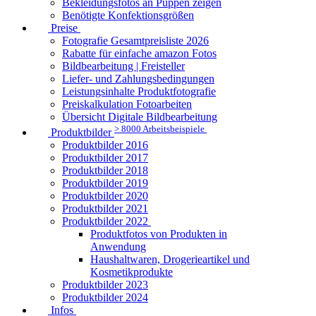
Bekleidungsfotos an Puppen zeigen
Benötigte Konfektionsgrößen
Preise
Fotografie Gesamtpreisliste 2026
Rabatte für einfache amazon Fotos
Bildbearbeitung | Freisteller
Liefer- und Zahlungsbedingungen
Leistungsinhalte Produktfotografie
Preiskalkulation Fotoarbeiten
Übersicht Digitale Bildbearbeitung
> 8000 Arbeitsbeispiele
Produktbilder
Produktbilder 2016
Produktbilder 2017
Produktbilder 2018
Produktbilder 2019
Produktbilder 2020
Produktbilder 2021
Produktbilder 2022
Produktfotos von Produkten in
Anwendung
Haushaltwaren, Drogerieartikel und
Kosmetikprodukte
Produktbilder 2023
Produktbilder 2024
Infos