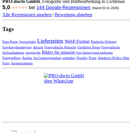
PRO-ducto GmbH
, Fotografie und Bildbearbeitung in Lichtenau
5,0
⭐⭐⭐⭐⭐
bei
144 Google-Rezensionen
(Stand 02.01.2026)
Alle Rezensionen ansehen
|
Bewertung abgeben
Tags
Lieferzeiten
WebP-Format
Faire Preise
Sportschuhe
Plastische Wirkung
Empfangsbestätigung
akkurat
Fotografische Wünsche
Umfärben Preise
Fotografische
Bilder für amazon
Sachaufnahmen
einspiegeln
foto hintergrund entfernen
Fertigstellung
Aachen
Im Leistungsumfang enthalten
Dresden
Preise
Attraktive Hollow Man
Fotos
Sachaufnahmen