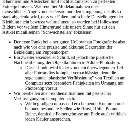
Klammern und Abstecken führt nicht automatisch zu perfekten
Fotoergebnissen. Während bei Modelaufnahmen unser
menschliches Auge von der Person und den Umgebungsdetails so
stark abgelenkt wird, dass wir Falten und schiefe Darstellungen der
Kleidung nicht bewusst wahrnehmen, so werden bei Hollowman
Bildern vor weißem Hintergrund alle unsere Sinne nur auf den
Artikel mit all seinen "Schwachstellen" fokussiert.
Der erste Punkt bei einer guten Hollowman Fotografie ist also
nach wie vor eine präzise und akkurate Dekoration der
Bekleidung am Puppenkörper.
Ein zweiter essenzieller Schritt, ist jedoch die plastische
Nachbearbeitung der Objektkonturen in Adobe Photoshop.
Dieser Punkt wird leider von dem überwiegenden Teil
aller Fotostudios komplett vernachlässigt, denn die
sogenannte "plastische Verflüssigung" von Textilien am
Computer setzt besondere Fähigkeiten im Umgang mit
Photoshop voraus.
Wir bearbeiten alle Textilienaufnahmen mit plastischer
Verflüssigung am Computer nach.
Wir begradigen unpassend erscheinende Konturen und
betonen besondere Stellen wie Brust, Hüfte, Po und
Beine, damit die Fotoergebnisse am Ende auch wirklich
jeden Käufer ansprechen.