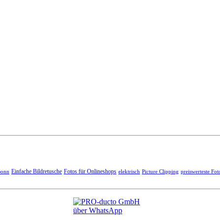
Einfache Bildretusche
Fotos für Onlineshops
Bonn
elektrisch
Picture Clipping
preiswerteste Fot