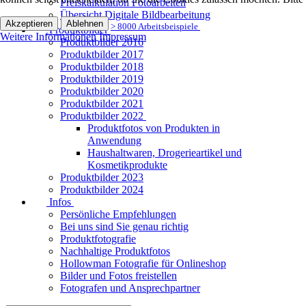
Preiskalkulation Fotoarbeiten
Übersicht Digitale Bildbearbeitung
Akzeptieren
Ablehnen
> 8000 Arbeitsbeispiele
Produktbilder
Weitere Informationen
Impressum
Produktbilder 2016
Produktbilder 2017
Produktbilder 2018
Produktbilder 2019
Produktbilder 2020
Produktbilder 2021
Produktbilder 2022
Produktfotos von Produkten in
Anwendung
Haushaltwaren, Drogerieartikel und
Kosmetikprodukte
Produktbilder 2023
Produktbilder 2024
Infos
Persönliche Empfehlungen
Bei uns sind Sie genau richtig
Produktfotografie
Nachhaltige Produktfotos
Hollowman Fotografie für Onlineshop
Bilder und Fotos freistellen
Fotografen und Ansprechpartner