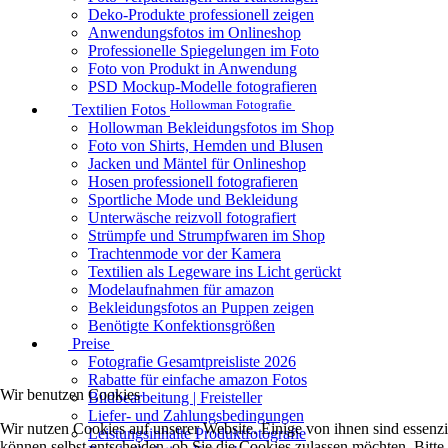
Deko-Produkte professionell zeigen
Anwendungsfotos im Onlineshop
Professionelle Spiegelungen im Foto
Foto von Produkt in Anwendung
PSD Mockup-Modelle fotografieren
Hollowman Fotografie
Textilien Fotos
Hollowman Bekleidungsfotos im Shop
Foto von Shirts, Hemden und Blusen
Jacken und Mäntel für Onlineshop
Hosen professionell fotografieren
Sportliche Mode und Bekleidung
Unterwäsche reizvoll fotografiert
Strümpfe und Strumpfwaren im Shop
Trachtenmode vor der Kamera
Textilien als Legeware ins Licht gerückt
Modelaufnahmen für amazon
Bekleidungsfotos an Puppen zeigen
Benötigte Konfektionsgrößen
Preise
Fotografie Gesamtpreisliste 2026
Rabatte für einfache amazon Fotos
Wir benutzen Cookies
Bildbearbeitung | Freisteller
Liefer- und Zahlungsbedingungen
Wir nutzen Cookies auf unserer Website. Einige von ihnen sind essenzi
Leistungsinhalte Produktfotografie
können selbst entscheiden, ob Sie die Cookies zulassen möchten. Bitte