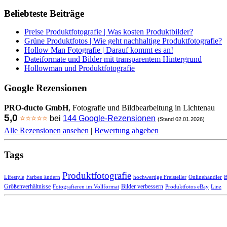
Beliebteste Beiträge
Preise Produktfotografie | Was kosten Produktbilder?
Grüne Produktfotos | Wie geht nachhaltige Produktfotografie?
Hollow Man Fotografie | Darauf kommt es an!
Dateiformate und Bilder mit transparentem Hintergrund
Hollowman und Produktfotografie
Google Rezensionen
PRO-ducto GmbH
, Fotografie und Bildbearbeitung in Lichtenau
5,0
⭐⭐⭐⭐⭐
bei
144 Google-Rezensionen
(Stand 02.01.2026)
Alle Rezensionen ansehen
|
Bewertung abgeben
Tags
Produktfotografie
Lifestyle
Farben ändern
hochwertige Freisteller
Onlinehändler
Größenverhältnisse
Bilder verbessern
Fotografieren im Vollformat
Produktfotos eBay
Linz