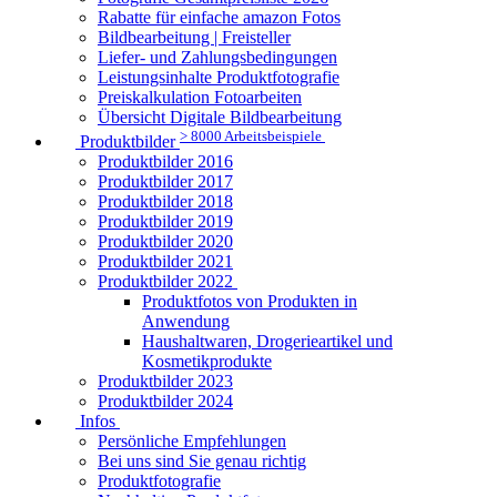
Rabatte für einfache amazon Fotos
Bildbearbeitung | Freisteller
Liefer- und Zahlungsbedingungen
Leistungsinhalte Produktfotografie
Preiskalkulation Fotoarbeiten
Übersicht Digitale Bildbearbeitung
> 8000 Arbeitsbeispiele
Produktbilder
Produktbilder 2016
Produktbilder 2017
Produktbilder 2018
Produktbilder 2019
Produktbilder 2020
Produktbilder 2021
Produktbilder 2022
Produktfotos von Produkten in
Anwendung
Haushaltwaren, Drogerieartikel und
Kosmetikprodukte
Produktbilder 2023
Produktbilder 2024
Infos
Persönliche Empfehlungen
Bei uns sind Sie genau richtig
Produktfotografie