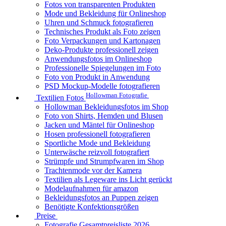
Fotos von transparenten Produkten
Mode und Bekleidung für Onlineshop
Uhren und Schmuck fotografieren
Technisches Produkt als Foto zeigen
Foto Verpackungen und Kartonagen
Deko-Produkte professionell zeigen
Anwendungsfotos im Onlineshop
Professionelle Spiegelungen im Foto
Foto von Produkt in Anwendung
PSD Mockup-Modelle fotografieren
Hollowman Fotografie
Textilien Fotos
Hollowman Bekleidungsfotos im Shop
Foto von Shirts, Hemden und Blusen
Jacken und Mäntel für Onlineshop
Hosen professionell fotografieren
Sportliche Mode und Bekleidung
Unterwäsche reizvoll fotografiert
Strümpfe und Strumpfwaren im Shop
Trachtenmode vor der Kamera
Textilien als Legeware ins Licht gerückt
Modelaufnahmen für amazon
Bekleidungsfotos an Puppen zeigen
Benötigte Konfektionsgrößen
Preise
Fotografie Gesamtpreisliste 2026